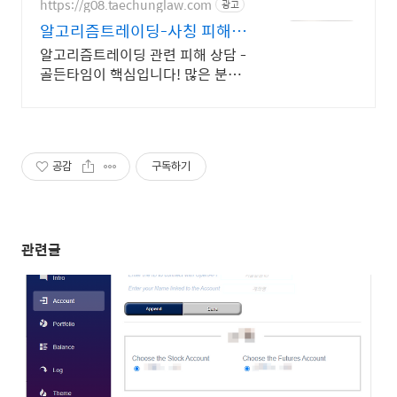
https://g08.taechunglaw.com
광고
알고리즘트레이딩-사칭 피해금
을 지킬 마지막 기회
알고리즘트레이딩 관련 피해 상담 -
골든타임이 핵심입니다! 많은 분들
이 골든 타임을 놓쳐 소중한 피해금
을 영영 찾지 못하고 계십니다.
공감
구독하기
관련글