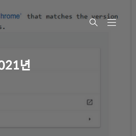
메
뉴
021년