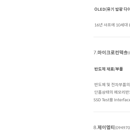
OLED(유기 발광 다
16년 샤프에 10세대 
7.
마이크로컨텍솔
(
반도체 재료/부품
반도체 및 전자부품의 
단품상태의 메모리반도체
SSD Test용 Interf
8.
제이엠티
(094970