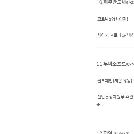
10.
제주반도체
(08
코로나19(화이자)
화이자 코로나19 백
11.
투비소프트
(07
콜드체인(저온 유통)
산업통상자원부 주관 
중.
12.
태양
(053620)