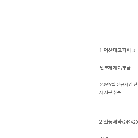
1.
덕산테코피아
(31
반도체 재료/부품
20년9월 신규사업 
사 지분 취득.
2.
일동제약
(249420