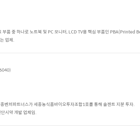
 부품 중 하나로 노트북 및 PC 모니터, LCD TV용 핵심 부품인 PBA(Printed Bo
는 업체.
6040)
 세종벤처파트너스가 세종농식품바이오투자조합1호를 통해 솔젠트 지분 투자.
진단시약 개발 업체임.