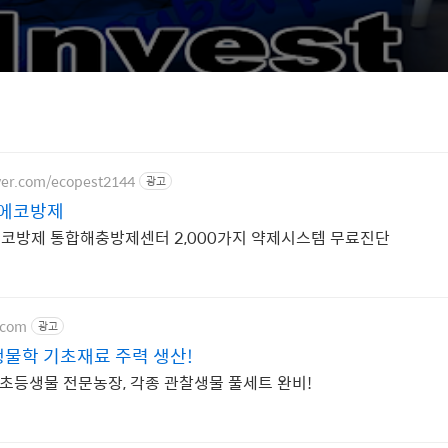
aver.com/ecopest2144
광고
 에코방제
 에코방제 통합해충방제센터 2,000가지 약제시스템 무료진단
t.com
광고
생물학 기초재료 주력 생산!
 초등생물 전문농장, 각종 관찰생물 풀세트 완비!