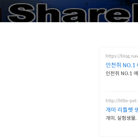
https://blog.n
인천쥐 NO.1
인천쥐 NO.1
http://little-pe
개미 리틀펫 
개미, 실험생물,