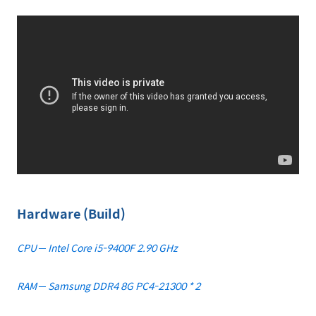
Hardware (Build)
CPU ─ Intel Core i5-9400F 2.90 GHz
RAM ─ Samsung DDR4 8G PC4-21300 * 2