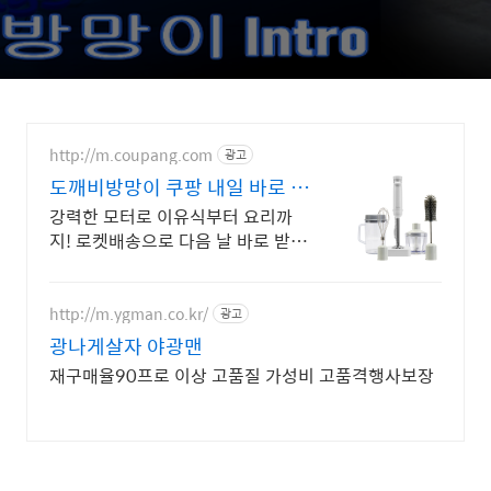
http://m.coupang.com
광고
도깨비방망이 쿠팡 내일 바로 로
켓배송
강력한 모터로 이유식부터 요리까
지! 로켓배송으로 다음 날 바로 받으
세요. 와우회원 무료배송, 30일 편리
반품. 생활의 질을 높이는 핸드블렌
더.
http://m.ygman.co.kr/
광고
광나게살자 야광맨
재구매율90프로 이상 고품질 가성비 고품격행사보장