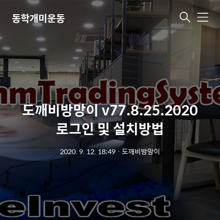
동학개미운동
메
뉴
도깨비방망이 v77.8.25.2020
로그인 및 설치방법
2020. 9. 12. 18:49
ㆍ
도깨비방망이