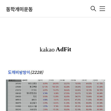
동학개미운동
메
뉴
도깨비방망이
(2228)